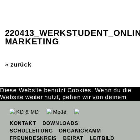
220413_WERKSTUDENT_ONLI
MARKETING
« zurück
Diese Website benutzt Cookies. Wenn du die
Website weiter nutzt, gehen wir von deinem
Einverständnis aus.
OK
Erfahre mehr
KD & MD
Mode
KONTAKT
DOWNLOADS
SCHULLEITUNG
ORGANIGRAMM
FREUNDESKREIS
BEIRAT
LEITBILD