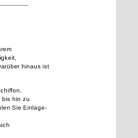
Ihrem
gkeit,
arüber hinaus ist
chiffon,
bis hin zu
len Sie Einlage-
sich