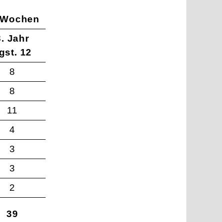
 Wochen
3. Jahr
gst. 12
8
8
11
4
3
3
2
39