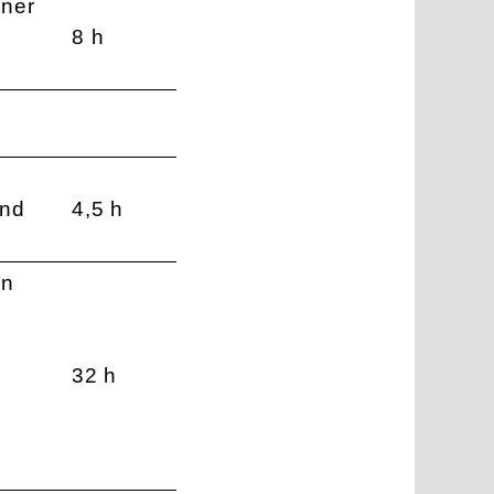
iner
8 h
und
4,5 h
en
32 h