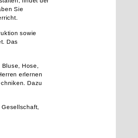
talten, findet der
haben Sie
richt.
ruktion sowie
et. Das
, Bluse, Hose,
erren erlernen
techniken. Dazu
 Gesellschaft,