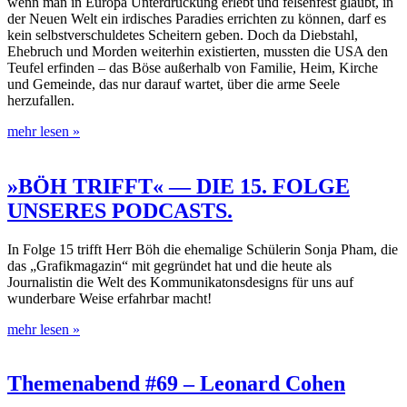
wenn man in Europa Unterdrückung erlebt und felsenfest glaubt, in
der Neuen Welt ein irdisches Paradies errichten zu können, darf es
kein selbstverschuldetes Scheitern geben. Doch da Diebstahl,
Ehebruch und Morden weiterhin existierten, mussten die USA den
Teufel erfinden – das Böse außerhalb von Familie, Heim, Kirche
und Gemeinde, das nur darauf wartet, über die arme Seele
herzufallen.
mehr lesen »
»BÖH TRIFFT« — DIE 15. FOLGE
UNSERES PODCASTS.
In Folge 15 trifft Herr Böh die ehemalige Schülerin Sonja Pham, die
das „Grafikmagazin“ mit gegründet hat und die heute als
Journalistin die Welt des Kommunikatonsdesigns für uns auf
wunderbare Weise erfahrbar macht!
mehr lesen »
Themenabend #69 – Leonard Cohen