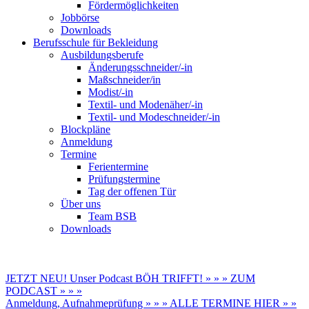
Fördermöglichkeiten
Jobbörse
Downloads
Berufsschule für Bekleidung
Ausbildungsberufe
Änderungsschneider/-in
Maßschneider/in
Modist/-in
Textil- und Modenäher/-in
Textil- und Modeschneider/-in
Blockpläne
Anmeldung
Termine
Ferientermine
Prüfungstermine
Tag der offenen Tür
Über uns
Team BSB
Downloads
JETZT NEU! Unser Podcast BÖH TRIFFT! » » » ZUM
PODCAST » » »
Anmeldung, Aufnahmeprüfung » » » ALLE TERMINE HIER » »