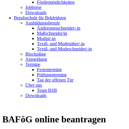
Fördermöglichkeiten
Jobbörse
Downloads
Berufsschule für Bekleidung
Ausbildungsberufe
Änderungsschneider/-in
Maßschneider/in
Modist/-in
Textil- und Modenäher/-in
Textil- und Modeschneider/-in
Blockpläne
Anmeldung
Termine
Ferientermine
Prüfungstermine
Tag der offenen Tür
Über uns
Team BSB
Downloads
BAFöG online beantragen