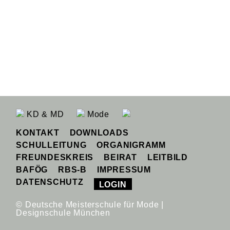
KD & MD
Mode
KONTAKT
DOWNLOADS
SCHULLEITUNG
ORGANIGRAMM
FREUNDESKREIS
BEIRAT
LEITBILD
BAFÖG
RBS-B
IMPRESSUM
DATENSCHUTZ
LOGIN
© Deutsche Meisterschule für Mode |
Designschule München