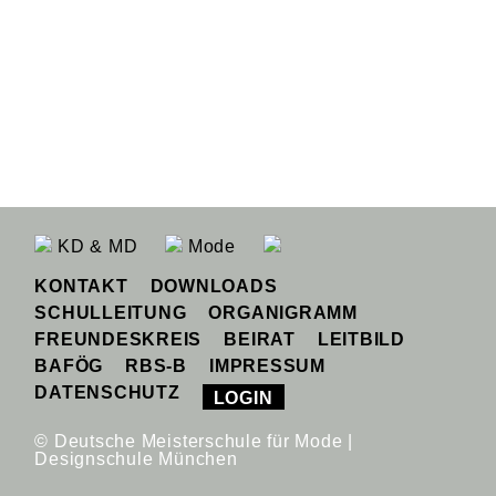
KD & MD
Mode
KONTAKT
DOWNLOADS
SCHULLEITUNG
ORGANIGRAMM
FREUNDESKREIS
BEIRAT
LEITBILD
BAFÖG
RBS-B
IMPRESSUM
DATENSCHUTZ
LOGIN
© Deutsche Meisterschule für Mode |
Designschule München