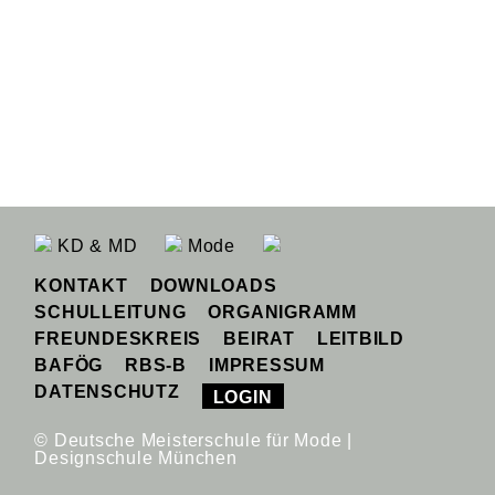
KD & MD
Mode
KONTAKT
DOWNLOADS
SCHULLEITUNG
ORGANIGRAMM
FREUNDESKREIS
BEIRAT
LEITBILD
BAFÖG
RBS-B
IMPRESSUM
DATENSCHUTZ
LOGIN
© Deutsche Meisterschule für Mode |
Designschule München