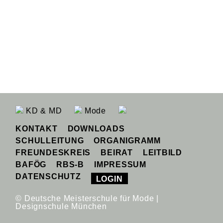
KD & MD
Mode
KONTAKT
DOWNLOADS
SCHULLEITUNG
ORGANIGRAMM
FREUNDESKREIS
BEIRAT
LEITBILD
BAFÖG
RBS-B
IMPRESSUM
DATENSCHUTZ
LOGIN
© Deutsche Meisterschule für Mode |
Designschule München