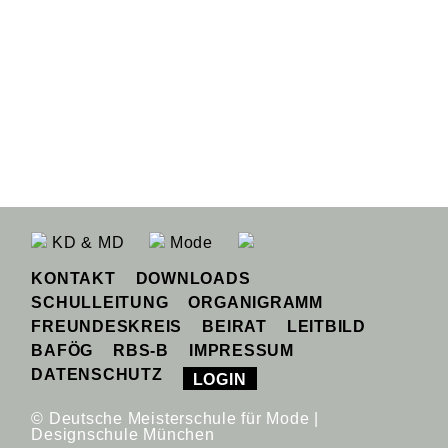
KD & MD
Mode
KONTAKT
DOWNLOADS
SCHULLEITUNG
ORGANIGRAMM
FREUNDESKREIS
BEIRAT
LEITBILD
BAFÖG
RBS-B
IMPRESSUM
DATENSCHUTZ
LOGIN
© Deutsche Meisterschule für Mode |
Designschule München