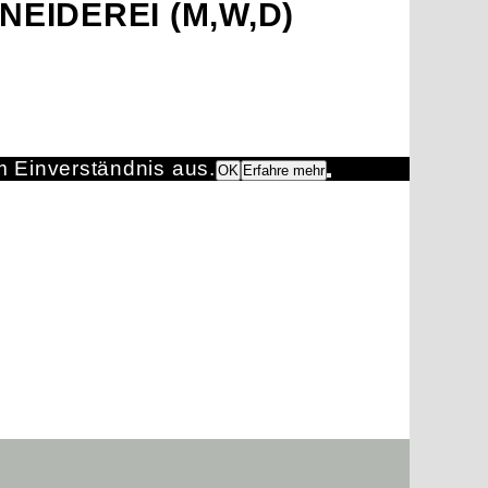
EIDEREI (M,W,D)
m Einverständnis aus.
OK
Erfahre mehr