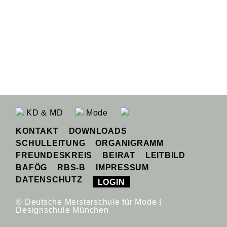
KD & MD
Mode
KONTAKT
DOWNLOADS
SCHULLEITUNG
ORGANIGRAMM
FREUNDESKREIS
BEIRAT
LEITBILD
BAFÖG
RBS-B
IMPRESSUM
DATENSCHUTZ
LOGIN
© Deutsche Meisterschule für Mode |
Designschule München