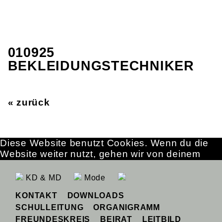
010925
BEKLEIDUNGSTECHNIKER
« zurück
Diese Website benutzt Cookies. Wenn du die
Website weiter nutzt, gehen wir von deinem
Einverständnis aus.
OK
Erfahre mehr
KD & MD
Mode
KONTAKT
DOWNLOADS
SCHULLEITUNG
ORGANIGRAMM
FREUNDESKREIS
BEIRAT
LEITBILD