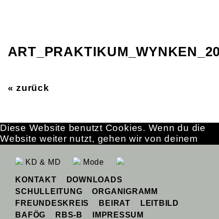
ART_PRAKTIKUM_WYNKEN_20
« zurück
Diese Website benutzt Cookies. Wenn du die
Website weiter nutzt, gehen wir von deinem
Einverständnis aus.
OK
Erfahre mehr
KD & MD
Mode
KONTAKT
DOWNLOADS
SCHULLEITUNG
ORGANIGRAMM
FREUNDESKREIS
BEIRAT
LEITBILD
BAFÖG
RBS-B
IMPRESSUM