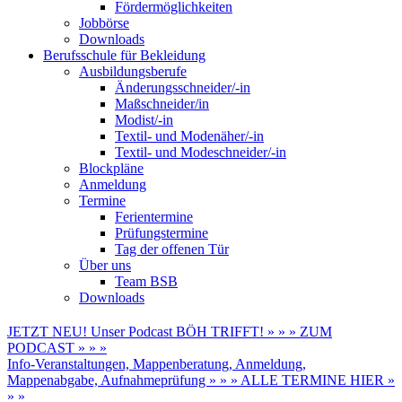
Fördermöglichkeiten
Jobbörse
Downloads
Berufsschule für Bekleidung
Ausbildungsberufe
Änderungsschneider/-in
Maßschneider/in
Modist/-in
Textil- und Modenäher/-in
Textil- und Modeschneider/-in
Blockpläne
Anmeldung
Termine
Ferientermine
Prüfungstermine
Tag der offenen Tür
Über uns
Team BSB
Downloads
JETZT NEU! Unser Podcast BÖH TRIFFT! » » » ZUM
PODCAST » » »
Info-Veranstaltungen, Mappenberatung, Anmeldung,
Mappenabgabe, Aufnahmeprüfung » » » ALLE TERMINE HIER »
» »