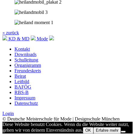
« zurück
KD & MD
Mode
Kontakt
Downloads
Schulleitung
Organigramm
Freundeskreis
Beirat
Leitbild
BAFÖG
RBS-B
Impressum
Datenschutz
Login
© Deutsche Meisterschule für Mode | Designschule München
Diese Website benutzt Cookies. Wenn du die Website weiter nutzt,
gehen wir von deinem Einverständnis aus.
OK
Erfahre mehr