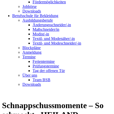
Fördermöglichkeiten
Jobbörse
Downloads
Berufsschule für Bekleidung
Ausbildungsberufe
Änderungsschneider/-in
Maßschneider/in
Modist/-in
Textil- und Modenäher/-in
Textil- und Modeschneider/-in
Blockpläne
Anmeldung
Termine
Ferientermine
Prüfungstermine
Tag der offenen Tür
Über uns
Team BSB
Downloads
Schnappschussmomente – So