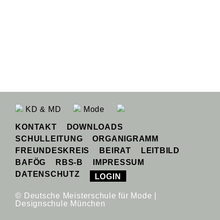
KD & MD
Mode
KONTAKT
DOWNLOADS
SCHULLEITUNG
ORGANIGRAMM
FREUNDESKREIS
BEIRAT
LEITBILD
BAFÖG
RBS-B
IMPRESSUM
DATENSCHUTZ
LOGIN
© Deutsche Meisterschule für Mode |
Designschule München