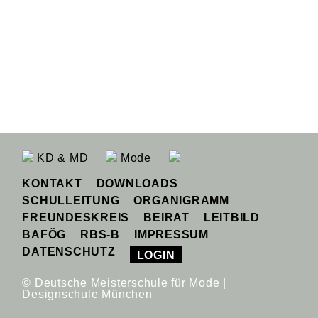
KD & MD
Mode
KONTAKT
DOWNLOADS
SCHULLEITUNG
ORGANIGRAMM
FREUNDESKREIS
BEIRAT
LEITBILD
BAFÖG
RBS-B
IMPRESSUM
DATENSCHUTZ
LOGIN
© Deutsche Meisterschule für Mode |
Designschule München