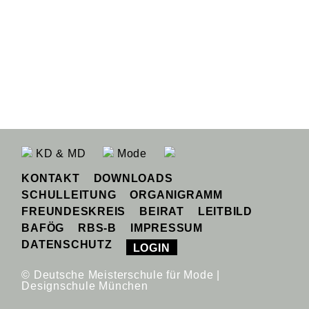
KD & MD
Mode
KONTAKT
DOWNLOADS
SCHULLEITUNG
ORGANIGRAMM
FREUNDESKREIS
BEIRAT
LEITBILD
BAFÖG
RBS-B
IMPRESSUM
DATENSCHUTZ
LOGIN
© Deutsche Meisterschule für Mode |
Designschule München