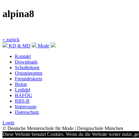
alpina8
« zurück
KD & MD
Mode
Kontakt
Downloads
Schulleitung
Organigramm
Freundeskreis
Beirat
Leitbild
BAFÖG
RBS-B
Impressum
Datenschutz
Login
© Deutsche Meisterschule für Mode | Designschule München
Diese Website benutzt Cookies. Wenn du die Website weiter nutzt, g