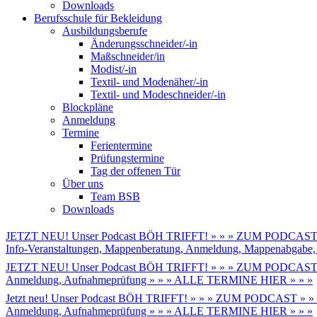
Downloads
Berufsschule für Bekleidung
Ausbildungsberufe
Änderungsschneider/-in
Maßschneider/in
Modist/-in
Textil- und Modenäher/-in
Textil- und Modeschneider/-in
Blockpläne
Anmeldung
Termine
Ferientermine
Prüfungstermine
Tag der offenen Tür
Über uns
Team BSB
Downloads
JETZT NEU! Unser Podcast BÖH TRIFFT! » » » ZUM PODCAST 
Info-Veranstaltungen, Mappenberatung, Anmeldung, Mappenabga
JETZT NEU! Unser Podcast BÖH TRIFFT! » » » ZUM PODCAST 
Anmeldung, Aufnahmeprüfung » » » ALLE TERMINE HIER » » »
Jetzt neu! Unser Podcast BÖH TRIFFT! » » » ZUM PODCAST » »
Anmeldung, Aufnahmeprüfung » » » ALLE TERMINE HIER » » »