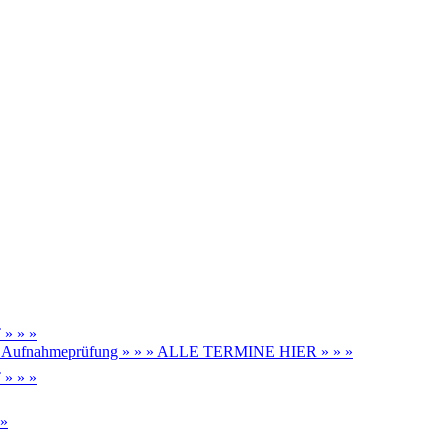
» » »
be, Aufnahmeprüfung » » » ALLE TERMINE HIER » » »
» » »
 »