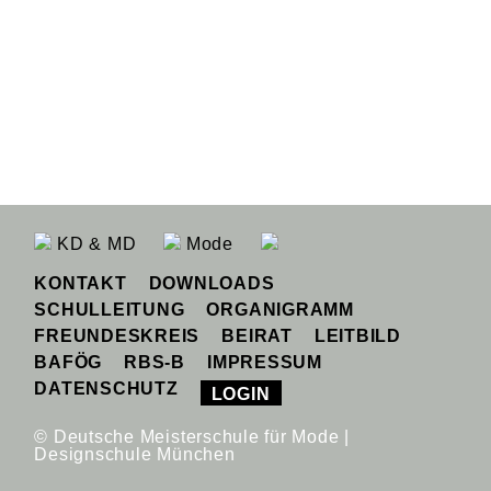
KD & MD
Mode
KONTAKT
DOWNLOADS
SCHULLEITUNG
ORGANIGRAMM
FREUNDESKREIS
BEIRAT
LEITBILD
BAFÖG
RBS-B
IMPRESSUM
DATENSCHUTZ
LOGIN
© Deutsche Meisterschule für Mode |
Designschule München