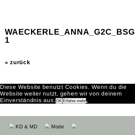
WAECKERLE_ANNA_G2C_BS
1
« zurück
Diese Website benutzt Cookies. Wenn du die
Website weiter nutzt, gehen wir von deinem
Einverständnis aus.
OK
Erfahre mehr
KD & MD
Mode