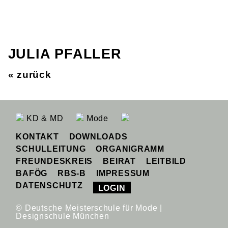
JULIA PFALLER
« zurück
KD & MD
Mode
KONTAKT
DOWNLOADS
SCHULLEITUNG
ORGANIGRAMM
FREUNDESKREIS
BEIRAT
LEITBILD
BAFÖG
RBS-B
IMPRESSUM
DATENSCHUTZ
LOGIN
© Deutsche Meisterschule für Mode |
Designschule München