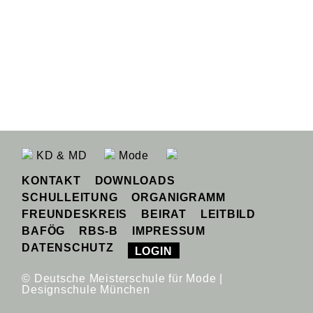
KD & MD
Mode
KONTAKT
DOWNLOADS
SCHULLEITUNG
ORGANIGRAMM
FREUNDESKREIS
BEIRAT
LEITBILD
BAFÖG
RBS-B
IMPRESSUM
DATENSCHUTZ
LOGIN
© Deutsche Meisterschule für Mode |
Designschule München