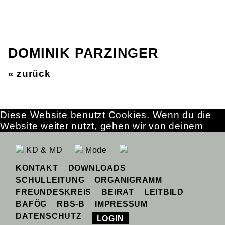
DOMINIK PARZINGER
« zurück
Diese Website benutzt Cookies. Wenn du die
Website weiter nutzt, gehen wir von deinem
Einverständnis aus.
OK
Erfahre mehr
KD & MD
Mode
KONTAKT
DOWNLOADS
SCHULLEITUNG
ORGANIGRAMM
FREUNDESKREIS
BEIRAT
LEITBILD
BAFÖG
RBS-B
IMPRESSUM
DATENSCHUTZ
LOGIN