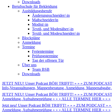
Downloads
Berufsschule für Bekleidung
Ausbildungsberufe
Änderungsschneider/-in
Maßschneider/in
Modist/-in
Textil- und Modenäher/-in
Textil- und Modeschneider/-in
Blockpläne
Anmeldung
Termine
Ferientermine
Prüfungstermine
Tag der offenen Tür
Über uns
Team BSB
Downloads
JETZT NEU! Unser Podcast BÖH TRIFFT! » » » ZUM PODCAST 
Info-Veranstaltungen, Mappenberatung, Anmeldung, Mappenabga
JETZT NEU! Unser Podcast BÖH TRIFFT! » » » ZUM PODCAST 
Anmeldung, Aufnahmeprüfung » » » ALLE TERMINE HIER » » »
Jetzt neu! Unser Podcast BÖH TRIFFT! » » » ZUM PODCAST » »
Anmeldung, Aufnahmeprüfung » » » ALLE TERMINE HIER » » »