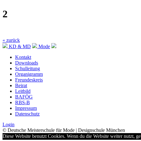
2
« zurück
KD & MD
Mode
Kontakt
Downloads
Schulleitung
Organigramm
Freundeskreis
Beirat
Leitbild
BAFÖG
RBS-B
Impressum
Datenschutz
Login
© Deutsche Meisterschule für Mode | Designschule München
Diese Website benutzt Cookies. Wenn du die Website weiter nutzt, g