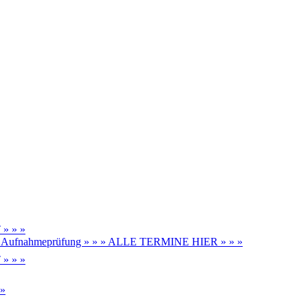
» » »
be, Aufnahmeprüfung » » » ALLE TERMINE HIER » » »
» » »
 »