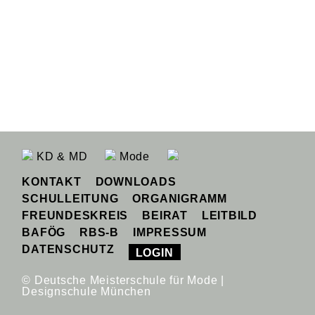
KD & MD
Mode
KONTAKT
DOWNLOADS
SCHULLEITUNG
ORGANIGRAMM
FREUNDESKREIS
BEIRAT
LEITBILD
BAFÖG
RBS-B
IMPRESSUM
DATENSCHUTZ
LOGIN
© Deutsche Meisterschule für Mode |
Designschule München