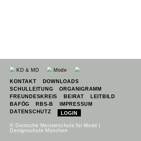
KD & MD
Mode
KONTAKT
DOWNLOADS
SCHULLEITUNG
ORGANIGRAMM
FREUNDESKREIS
BEIRAT
LEITBILD
BAFÖG
RBS-B
IMPRESSUM
DATENSCHUTZ
LOGIN
© Deutsche Meisterschule für Mode |
Designschule München