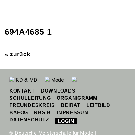
694A4685 1
« zurück
KD & MD
Mode
KONTAKT
DOWNLOADS
SCHULLEITUNG
ORGANIGRAMM
FREUNDESKREIS
BEIRAT
LEITBILD
BAFÖG
RBS-B
IMPRESSUM
DATENSCHUTZ
LOGIN
© Deutsche Meisterschule für Mode |