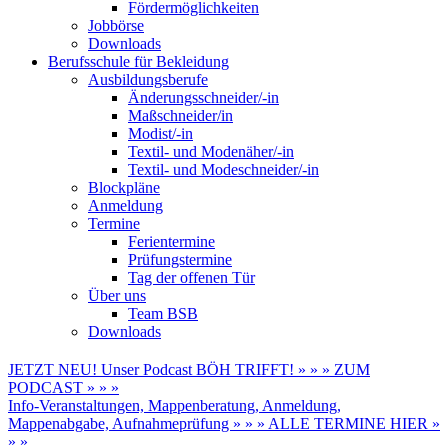
Fördermöglichkeiten
Jobbörse
Downloads
Berufsschule für Bekleidung
Ausbildungsberufe
Änderungsschneider/-in
Maßschneider/in
Modist/-in
Textil- und Modenäher/-in
Textil- und Modeschneider/-in
Blockpläne
Anmeldung
Termine
Ferientermine
Prüfungstermine
Tag der offenen Tür
Über uns
Team BSB
Downloads
JETZT NEU! Unser Podcast BÖH TRIFFT! » » » ZUM
PODCAST » » »
Info-Veranstaltungen, Mappenberatung, Anmeldung,
Mappenabgabe, Aufnahmeprüfung » » » ALLE TERMINE HIER »
» »