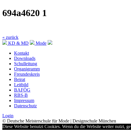
694a4620 1
« zurück
KD & MD
Mode
Kontakt
Downloads
Schulleitung
Organigramm
Freundeskreis
Beirat
Leitbild
BAFÖG
RBS-B
Impressum
Datenschutz
Login
© Deutsche Meisterschule für Mode | Designschule München
Diese Website benutzt Cookies. Wenn du die Website weiter nutzt, g