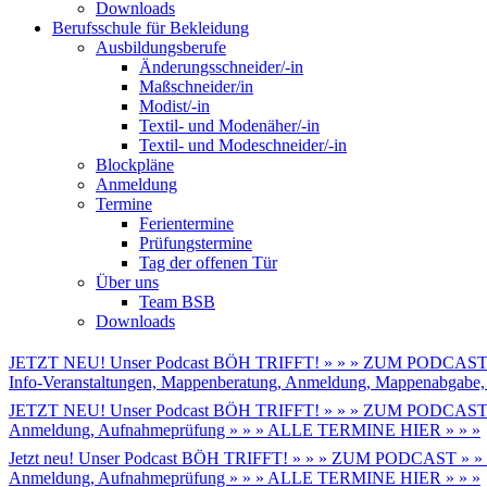
Downloads
Berufsschule für Bekleidung
Ausbildungsberufe
Änderungsschneider/-in
Maßschneider/in
Modist/-in
Textil- und Modenäher/-in
Textil- und Modeschneider/-in
Blockpläne
Anmeldung
Termine
Ferientermine
Prüfungstermine
Tag der offenen Tür
Über uns
Team BSB
Downloads
JETZT NEU! Unser Podcast BÖH TRIFFT! » » » ZUM PODCAST 
Info-Veranstaltungen, Mappenberatung, Anmeldung, Mappenabga
JETZT NEU! Unser Podcast BÖH TRIFFT! » » » ZUM PODCAST 
Anmeldung, Aufnahmeprüfung » » » ALLE TERMINE HIER » » »
Jetzt neu! Unser Podcast BÖH TRIFFT! » » » ZUM PODCAST » »
Anmeldung, Aufnahmeprüfung » » » ALLE TERMINE HIER » » »