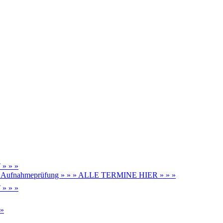
» » »
be, Aufnahmeprüfung » » » ALLE TERMINE HIER » » »
» » »
 »