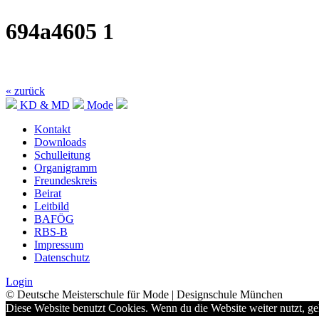
694a4605 1
« zurück
KD & MD
Mode
Kontakt
Downloads
Schulleitung
Organigramm
Freundeskreis
Beirat
Leitbild
BAFÖG
RBS-B
Impressum
Datenschutz
Login
© Deutsche Meisterschule für Mode | Designschule München
Diese Website benutzt Cookies. Wenn du die Website weiter nutzt, g