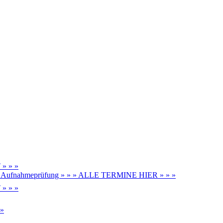
» » »
be, Aufnahmeprüfung » » » ALLE TERMINE HIER » » »
» » »
 »