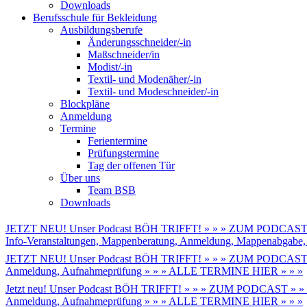
Downloads
Berufsschule für Bekleidung
Ausbildungsberufe
Änderungsschneider/-in
Maßschneider/in
Modist/-in
Textil- und Modenäher/-in
Textil- und Modeschneider/-in
Blockpläne
Anmeldung
Termine
Ferientermine
Prüfungstermine
Tag der offenen Tür
Über uns
Team BSB
Downloads
JETZT NEU! Unser Podcast BÖH TRIFFT! » » » ZUM PODCAST 
Info-Veranstaltungen, Mappenberatung, Anmeldung, Mappenabga
JETZT NEU! Unser Podcast BÖH TRIFFT! » » » ZUM PODCAST 
Anmeldung, Aufnahmeprüfung » » » ALLE TERMINE HIER » » »
Jetzt neu! Unser Podcast BÖH TRIFFT! » » » ZUM PODCAST » »
Anmeldung, Aufnahmeprüfung » » » ALLE TERMINE HIER » » »