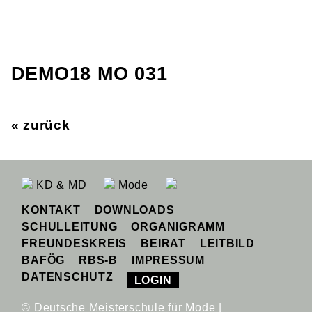
DEMO18 MO 031
« zurück
KD & MD
Mode
KONTAKT
DOWNLOADS
SCHULLEITUNG
ORGANIGRAMM
FREUNDESKREIS
BEIRAT
LEITBILD
BAFÖG
RBS-B
IMPRESSUM
DATENSCHUTZ
LOGIN
© Deutsche Meisterschule für Mode |