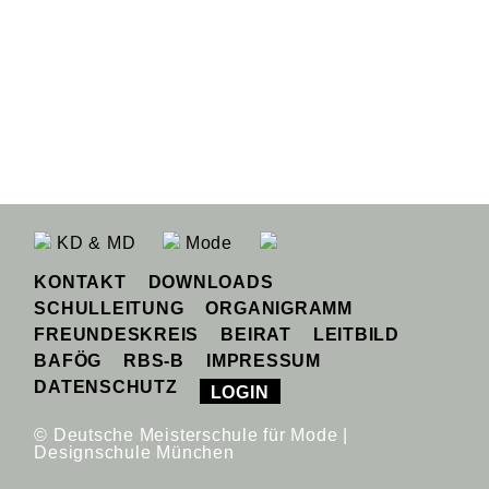
KD & MD
Mode
KONTAKT
DOWNLOADS
SCHULLEITUNG
ORGANIGRAMM
FREUNDESKREIS
BEIRAT
LEITBILD
BAFÖG
RBS-B
IMPRESSUM
DATENSCHUTZ
LOGIN
© Deutsche Meisterschule für Mode |
Designschule München