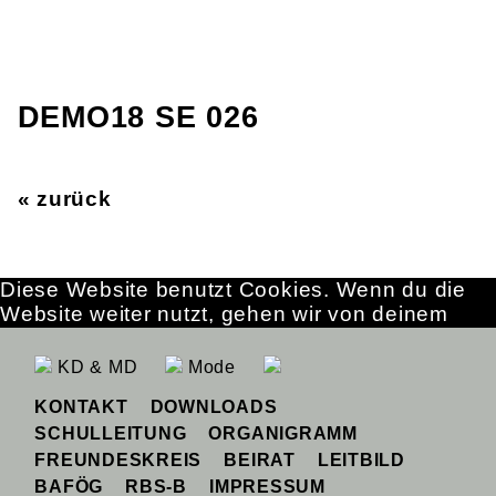
DEMO18 SE 026
« zurück
Diese Website benutzt Cookies. Wenn du die
Website weiter nutzt, gehen wir von deinem
Einverständnis aus.
OK
Erfahre mehr
KD & MD
Mode
KONTAKT
DOWNLOADS
SCHULLEITUNG
ORGANIGRAMM
FREUNDESKREIS
BEIRAT
LEITBILD
BAFÖG
RBS-B
IMPRESSUM