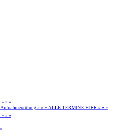
» » »
be, Aufnahmeprüfung » » » ALLE TERMINE HIER » » »
» » »
 »