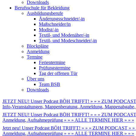
Downloads
Berufsschule für Bekleidung
Ausbildungsberufe
Änderungsschneider/-in
Maßschneider/in
Modist/-in
Textil- und Modenäher/-in
Textil- und Modeschneider/-in
Blockpläne
Anmeldung
Termine
Ferientermine
Prüfungstermine
Tag der offenen Tür
Über uns
Team BSB
Downloads
JETZT NEU! Unser Podcast BÖH TRIFFT! » » » ZUM PODCAST 
Info-Veranstaltungen, Mappenberatung, Anmeldung, Mappenabga
JETZT NEU! Unser Podcast BÖH TRIFFT! » » » ZUM PODCAST 
Anmeldung, Aufnahmeprüfung » » » ALLE TERMINE HIER » » »
Jetzt neu! Unser Podcast BÖH TRIFFT! » » » ZUM PODCAST » »
Anmeldung, Aufnahmeprüfung » » » ALLE TERMINE HIER » » »