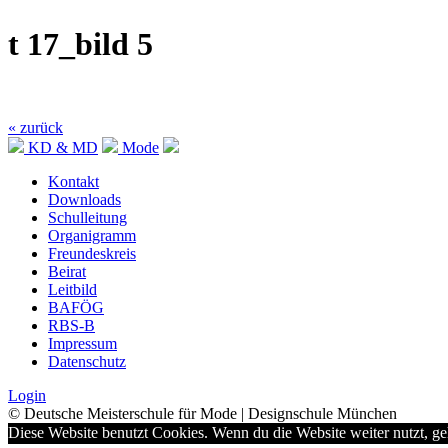
t 17_bild 5
« zurück
KD & MD
Mode
Kontakt
Downloads
Schulleitung
Organigramm
Freundeskreis
Beirat
Leitbild
BAFÖG
RBS-B
Impressum
Datenschutz
Login
© Deutsche Meisterschule für Mode | Designschule München
Diese Website benutzt Cookies. Wenn du die Website weiter nutzt, g