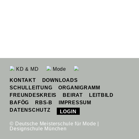
KD & MD
Mode
KONTAKT
DOWNLOADS
SCHULLEITUNG
ORGANIGRAMM
FREUNDESKREIS
BEIRAT
LEITBILD
BAFÖG
RBS-B
IMPRESSUM
DATENSCHUTZ
LOGIN
© Deutsche Meisterschule für Mode |
Designschule München