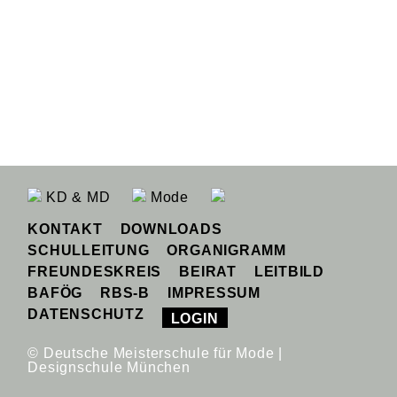
KD & MD
Mode
KONTAKT
DOWNLOADS
SCHULLEITUNG
ORGANIGRAMM
FREUNDESKREIS
BEIRAT
LEITBILD
BAFÖG
RBS-B
IMPRESSUM
DATENSCHUTZ
LOGIN
© Deutsche Meisterschule für Mode |
Designschule München