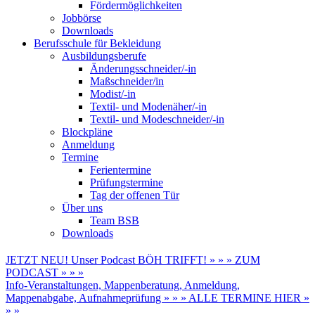
Fördermöglichkeiten
Jobbörse
Downloads
Berufsschule für Bekleidung
Ausbildungsberufe
Änderungsschneider/-in
Maßschneider/in
Modist/-in
Textil- und Modenäher/-in
Textil- und Modeschneider/-in
Blockpläne
Anmeldung
Termine
Ferientermine
Prüfungstermine
Tag der offenen Tür
Über uns
Team BSB
Downloads
JETZT NEU! Unser Podcast BÖH TRIFFT! » » » ZUM
PODCAST » » »
Info-Veranstaltungen, Mappenberatung, Anmeldung,
Mappenabgabe, Aufnahmeprüfung » » » ALLE TERMINE HIER »
» »