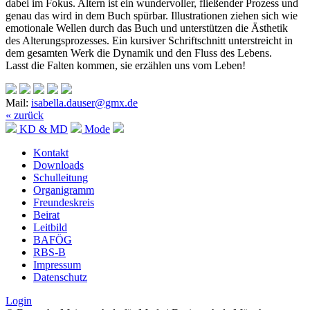
dabei im Fokus. Altern ist ein wundervoller, fließender Prozess und
genau das wird in dem Buch spürbar. Illustrationen ziehen sich wie
emotionale Wellen durch das Buch und unterstützen die Ästhetik
des Alterungsprozesses. Ein kursiver Schriftschnitt unterstreicht in
dem gesamten Werk die Dynamik und den Fluss des Lebens.
Lasst die Falten kommen, sie erzählen uns vom Leben!
Mail:
isabella.dauser@gmx.de
« zurück
KD & MD
Mode
Kontakt
Downloads
Schulleitung
Organigramm
Freundeskreis
Beirat
Leitbild
BAFÖG
RBS-B
Impressum
Datenschutz
Login