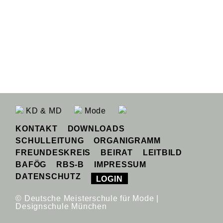
KD & MD
Mode
KONTAKT
DOWNLOADS
SCHULLEITUNG
ORGANIGRAMM
FREUNDESKREIS
BEIRAT
LEITBILD
BAFÖG
RBS-B
IMPRESSUM
DATENSCHUTZ
LOGIN
© Deutsche Meisterschule für Mode |
Designschule München