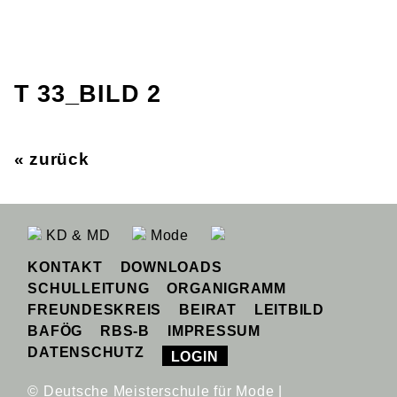
T 33_BILD 2
« zurück
KD & MD
Mode
KONTAKT
DOWNLOADS
SCHULLEITUNG
ORGANIGRAMM
FREUNDESKREIS
BEIRAT
LEITBILD
BAFÖG
RBS-B
IMPRESSUM
DATENSCHUTZ
LOGIN
© Deutsche Meisterschule für Mode |