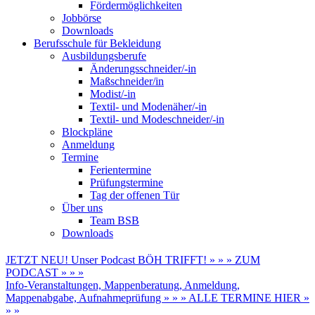
Fördermöglichkeiten
Jobbörse
Downloads
Berufsschule für Bekleidung
Ausbildungsberufe
Änderungsschneider/-in
Maßschneider/in
Modist/-in
Textil- und Modenäher/-in
Textil- und Modeschneider/-in
Blockpläne
Anmeldung
Termine
Ferientermine
Prüfungstermine
Tag der offenen Tür
Über uns
Team BSB
Downloads
JETZT NEU! Unser Podcast BÖH TRIFFT! » » » ZUM
PODCAST » » »
Info-Veranstaltungen, Mappenberatung, Anmeldung,
Mappenabgabe, Aufnahmeprüfung » » » ALLE TERMINE HIER »
» »