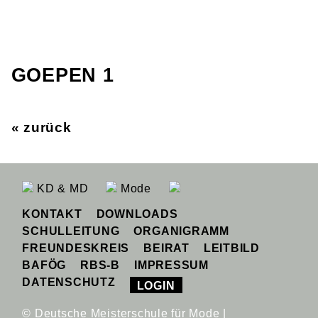
GOEPEN 1
« zurück
KD & MD
Mode
KONTAKT
DOWNLOADS
SCHULLEITUNG
ORGANIGRAMM
FREUNDESKREIS
BEIRAT
LEITBILD
BAFÖG
RBS-B
IMPRESSUM
DATENSCHUTZ
LOGIN
© Deutsche Meisterschule für Mode |